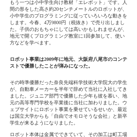
もう一つは小中学生向け教材「エレボット」です。人
間の形をした高さ約20センチメートルのロボットが、
小中学生のプログラミングに従っていろいろな動きを
します。今春、4万9800円（税抜き）で売り出しまし
た。子供のおもちゃにしては高いかもしれませんが、
地元で開くプログラミング教室に1回参加して、使い
方などを学べます。
ロボット事業は2009年に地元、大阪府八尾市のコンテ
ストで優勝したことが弾みになった。
その時準優勝だった奈良先端科学技術大学院大の学生
が、自動車メーカーを半年で辞めて当社に入社してき
ました。ジュニア部門で優勝した少年も彼を慕い、地
元の高等専門学校を卒業後に当社に加わりました。ウ
ェブサイトにロボット事業を乗せているせいか、最近
は国立大学からも「自由でオモロそうな会社」と新卒
学生が来るようになりました。
ロボット本体は金属でできていて、その加工は町工場