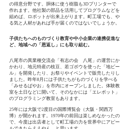
の得意分野です。胴体に使う樹脂も3Dプリンターで
作れます。他社製の部品を活用してプログラムなどを
組めば、ロボットが出来上がります。町工場でも、や
る気と人材があれば手が届くのではないでしょうか。
子供たちへのものづくり教育や中小企業の連携促進な
ど、地域への「恩返し」にも取り組む。
八尾市の異業種交流会「有志の会 八尾」の運営にか
かわり、地元特産の枝豆、若ゴボウを使った「地ビー
ル」を開発したり、お祭りやイベントで販売したりし
ました。昨年8月には子供たちがものづくりを学べる
「みせるばやお」を市内にオープンしました。体験教
室を土日などに開いて、そのなかには「エレボット」
のプログラミング教室もあります。
25年には大阪で2度目の国際博覧会（大阪・関西万
博）が開かれます。1970年の前回は楽しめなかったの
で、今度は出店者として町工場の力を世界中にアピー
ルできたらええやん、と思います。